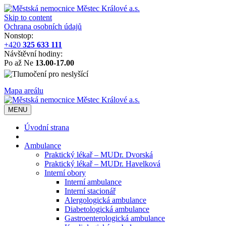
Skip to content
Ochrana osobních údajů
Nonstop:
+420
325 633 111
Návštěvní hodiny:
Po až Ne
13.00-17.00
Mapa areálu
MENU
Úvodní strana
Ambulance
Praktický lékař – MUDr. Dvorská
Praktický lékař – MUDr. Havelková
Interní obory
Interní ambulance
Interní stacionář
Alergologická ambulance
Diabetologická ambulance
Gastroenterologická ambulance