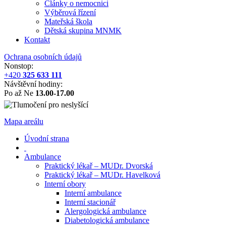
Články o nemocnici
Výběrová řízení
Mateřská škola
Dětská skupina MNMK
Kontakt
Ochrana osobních údajů
Nonstop:
+420
325 633 111
Návštěvní hodiny:
Po až Ne
13.00-17.00
Mapa areálu
Úvodní strana
Ambulance
Praktický lékař – MUDr. Dvorská
Praktický lékař – MUDr. Havelková
Interní obory
Interní ambulance
Interní stacionář
Alergologická ambulance
Diabetologická ambulance