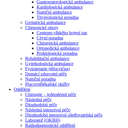
Gastroenterologická ambulance
Kardiologická ambulance
Nutriční ambulance
Thyreologická poradna
Geriatrická ambulance
Chirurgické obory
Centrum vlhkého hojení ran
Cévní poradna
Chirurgická ambulance
Ortopedická ambulance
Proktologická poradna
Rehabilitační ambulance
Gynekologická ambulance
Fyzioterapie (tělocvična)
Domácí zdravotní péče
Nutriční poradna
Pracovnělékařské služby
Oddělení
Chirurgie – jednodenní péče
Následná péče
Dlouhodobá péče
Následná intenzivní péče
Dlouhodobá intenzivní ošetřovatelská péče
Laboratoř (OKBH)
Radiodiagnostické oddělení