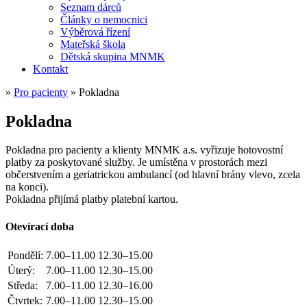
Seznam dárců
Články o nemocnici
Výběrová řízení
Mateřská škola
Dětská skupina MNMK
Kontakt
»
Pro pacienty
»
Pokladna
Pokladna
Pokladna pro pacienty a klienty MNMK a.s. vyřizuje hotovostní
platby za poskytované služby. Je umístěna v prostorách mezi
občerstvením a geriatrickou ambulancí (od hlavní brány vlevo, zcela
na konci).
Pokladna přijímá platby platební kartou.
Otevírací doba
Pondělí:
7.00–11.00
12.30–15.00
Úterý:
7.00–11.00
12.30–15.00
Středa:
7.00–11.00
12.30–16.00
Čtvrtek:
7.00–11.00
12.30–15.00