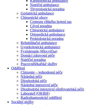
Kardiologická ambulance
Nutriční ambulance
Thyreologická poradna
Geriatrická ambulance
Chirurgické obory
Centrum vlhkého hojení ran
Cévní poradna
Chirurgická ambulance
Ortopedická ambulance
Proktologická poradna
Rehabilitační ambulance
Gynekologická ambulance
Fyzioterapie (tělocvična)
Domácí zdravotní péče
Nutriční poradna
Pracovnělékařské služby
Oddělení
Chirurgie – jednodenní péče
Následná péče
Dlouhodobá péče
Následná intenzivní péče
Dlouhodobá intenzivní ošetřovatelská péče
Laboratoř (OKBH)
Radiodiagnostické oddělení
Sociální služby