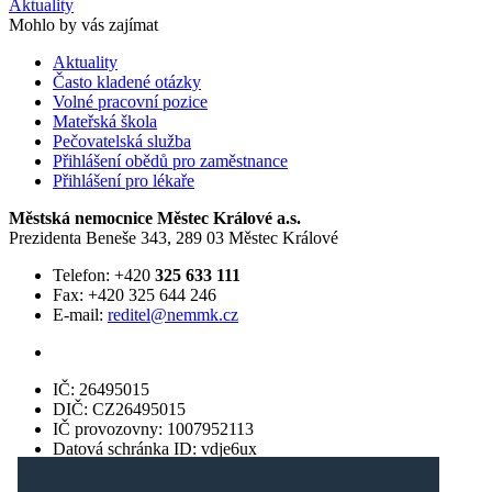
Aktuality
Mohlo by vás zajímat
Aktuality
Často kladené otázky
Volné pracovní pozice
Mateřská škola
Pečovatelská služba
Přihlášení obědů pro zaměstnance
Přihlášení pro lékaře
Městská nemocnice Městec Králové a.s.
Prezidenta Beneše 343, 289 03 Městec Králové
Telefon: +420
325 633 111
Fax: +420 325 644 246
E-mail:
reditel@nemmk.cz
IČ: 26495015
DIČ: CZ26495015
IČ provozovny: 1007952113
Datová schránka ID: vdje6ux
Bankovní spojení: 158624745/0600