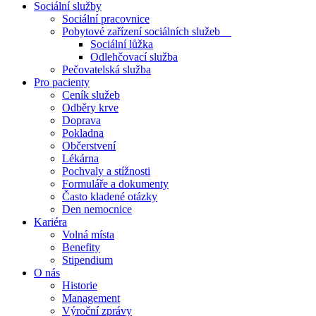
Sociální služby
Sociální pracovnice
Pobytové zařízení sociálních služeb
Sociální lůžka
Odlehčovací služba
Pečovatelská služba
Pro pacienty
Ceník služeb
Odběry krve
Doprava
Pokladna
Občerstvení
Lékárna
Pochvaly a stížnosti
Formuláře a dokumenty
Často kladené otázky
Den nemocnice
Kariéra
Volná místa
Benefity
Stipendium
O nás
Historie
Management
Výroční zprávy