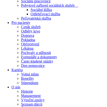
Sociální pracovnice
Pobytové zařízení sociálních služeb
Sociální lůžka
Odlehčovací služba
Pečovatelská služba
Pro pacienty
Ceník služeb
Odběry krve
Doprava
Pokladna
Občerstvení
Lékárna
Pochvaly a stížnosti
Formuláře a dokumenty
Často kladené otázky
Den nemocnice
Kariéra
Volná místa
Benefity
Stipendium
O nás
Historie
Management
Výroční zprávy
Seznam dárců