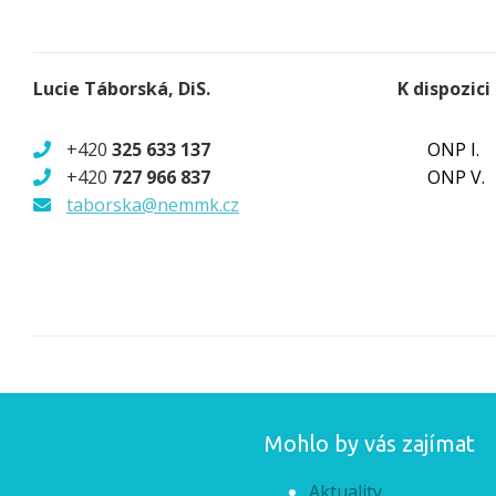
Lucie Táborská, DiS.
K dispozici
+420
325 633 137
ONP I.
+420
727 966 837
ONP V.
taborska@nemmk.cz
Mohlo by vás zajímat
Aktuality