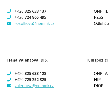
+420
325 633 137
ONP III.
+420
724 865 495
PZSS
rosulkova@nemmk.cz
Odlehčo
Hana Valentová, DiS.
K dispozici
+420
325 633 128
ONP IV.
+420
725 252 325
NIP
valentova@nemmk.cz
DIOP