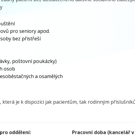
ny
puštění
movů pro seniory apod.
soby bez přístřeší
.
dávky, poštovní poukázky)
ch osob
u nesoběstačných a osamělých
 která je k dispozici jak pacientům, tak rodinným příslušník
 pro oddělení:
Pracovní doba (kancelář 