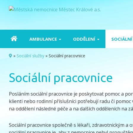
AMBULANCE
ODDĚLENÍ
SOCIÁLNÍ
»
Sociální služby
»
Sociální pracovnice
Sociální pracovnice
Posláním sociální pracovnice je poskytovat pomoc a porad
klienti nebo rodinní příslušníci potřebují radu či pomo
na oddělení následné péče a na dalších odděleních na z
Sociální pracovnice společně s lékaři, zdravotnickým a o
sociální pracovnice je, aby z nemocnice nebyl propuště