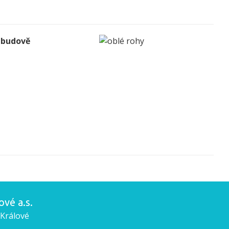
v budově
vé a.s.
 Králové