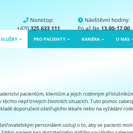
Skip
to
content
Nonstop:
Návštěvní hodiny:
+420
325 633 111
Po až Ne
13.00-17.00
 SLUŽBY
PRO PACIENTY
KARIÉRA
O NÁS
enství pacientům, klientům a jejich rodinným příslušníkům př
c v těchto nepříznivých životních situacích. Tuto pomoc zabe
ákladě doporučení ošetřujícího lékaře nebo na vyžádání rodi
šetřovatelským personálem usilují o to, aby se pacienti mohl
n žádný pacient bez dostatečného dalšího sociálního zabezpe