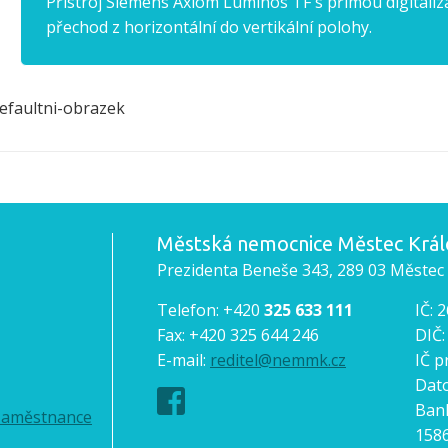
Přístroj Siemens Axiom Luminos TF s přímou digitali
přechod z horizontální do vertikální polohy.
Městská nemocnice Městec Králo
Prezidenta Beneše 343, 289 03 Městec
Telefon: +420
325 633 111
IČ: 
Fax: +420 325 644 246
DIČ
E-mail:
reditel@nemmk.cz
IČ p
Dato
Bank
 zaměstnance
158