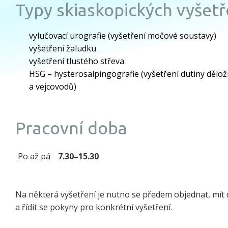
Typy skiaskopických vyšetř
vylučovací urografie (vyšetření močové soustavy)
vyšetření žaludku
vyšetření tlustého střeva
HSG – hysterosalpingografie (vyšetření dutiny dělož
a vejcovodů)
Pracovní doba
Po až pá
7.30–15.30
Na některá vyšetření je nutno se předem objednat, mít d
a řídit se pokyny pro konkrétní vyšetření.