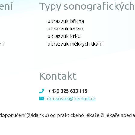
ení
Typy sonografických
ultrazvuk břicha
ultrazvuk ledvin
ultrazvuk krku
ní
ultrazvuk měkkých tkání
Kontakt
+420
325 633 115
dousovak@nemmk.cz
oporučení (žádanku) od praktického lékaře či lékaře special