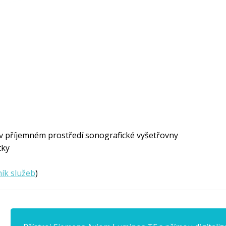
a v příjemném prostředí sonografické vyšetřovny
tky
ík služeb
)