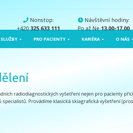
Skip
to
content
Nonstop:
Návštěvní hodiny:
+420
325 633 111
Po až Ne
13.00-17.00
 SLUŽBY
PRO PACIENTY
KARIÉRA
O NÁS
ělení
adních radiodiagnostických vyšetření nejen pro pacienty přic
ů specialistů. Provádíme klasická skiagrafická vyšetření (pro