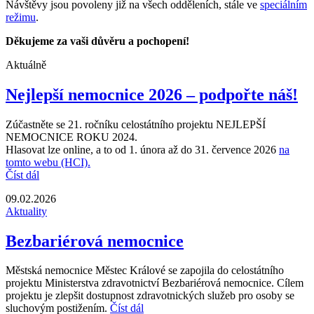
Návštěvy jsou povoleny již na všech odděleních, stále ve
speciálním
režimu
.
Děkujeme za vaši důvěru a pochopení!
Aktuálně
Nejlepší nemocnice 2026 – podpořte náš!
Zúčastněte se 21. ročníku celostátního projektu NEJLEPŠÍ
NEMOCNICE ROKU 2024.
Hlasovat lze online, a to od 1. února až do 31. července 2026
na
tomto webu (HCI).
Číst dál
09.02.2026
Aktuality
Bezbariérová nemocnice
Městská nemocnice Městec Králové se zapojila do celostátního
projektu Ministerstva zdravotnictví Bezbariérová nemocnice. Cílem
projektu je zlepšit dostupnost zdravotnických služeb pro osoby se
sluchovým postižením.
Číst dál