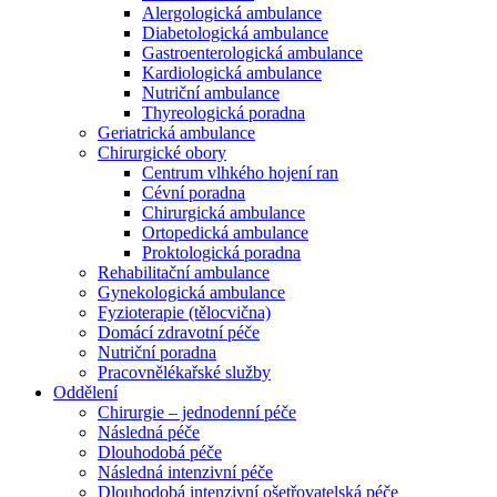
Alergologická ambulance
Diabetologická ambulance
Gastroenterologická ambulance
Kardiologická ambulance
Nutriční ambulance
Thyreologická poradna
Geriatrická ambulance
Chirurgické obory
Centrum vlhkého hojení ran
Cévní poradna
Chirurgická ambulance
Ortopedická ambulance
Proktologická poradna
Rehabilitační ambulance
Gynekologická ambulance
Fyzioterapie (tělocvična)
Domácí zdravotní péče
Nutriční poradna
Pracovnělékařské služby
Oddělení
Chirurgie – jednodenní péče
Následná péče
Dlouhodobá péče
Následná intenzivní péče
Dlouhodobá intenzivní ošetřovatelská péče