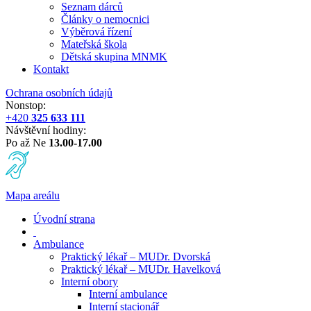
Seznam dárců
Články o nemocnici
Výběrová řízení
Mateřská škola
Dětská skupina MNMK
Kontakt
Ochrana osobních údajů
Nonstop:
+420
325 633 111
Návštěvní hodiny:
Po až Ne
13.00-17.00
Mapa areálu
Úvodní strana
Ambulance
Praktický lékař – MUDr. Dvorská
Praktický lékař – MUDr. Havelková
Interní obory
Interní ambulance
Interní stacionář