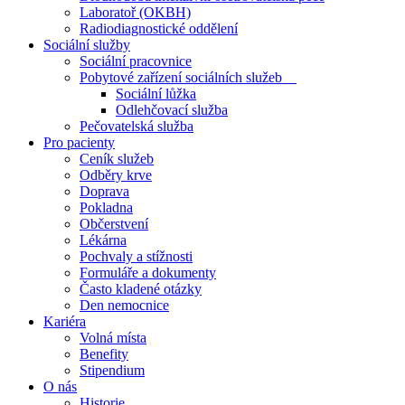
Laboratoř (OKBH)
Radiodiagnostické oddělení
Sociální služby
Sociální pracovnice
Pobytové zařízení sociálních služeb
Sociální lůžka
Odlehčovací služba
Pečovatelská služba
Pro pacienty
Ceník služeb
Odběry krve
Doprava
Pokladna
Občerstvení
Lékárna
Pochvaly a stížnosti
Formuláře a dokumenty
Často kladené otázky
Den nemocnice
Kariéra
Volná místa
Benefity
Stipendium
O nás
Historie