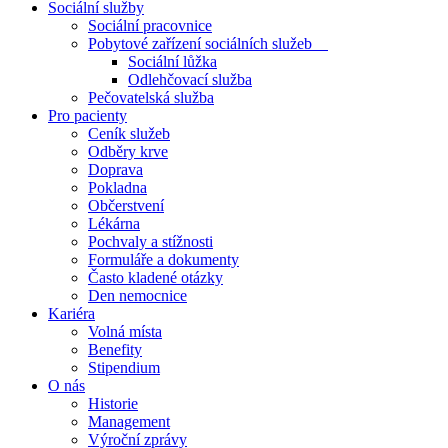
Sociální služby
Sociální pracovnice
Pobytové zařízení sociálních služeb
Sociální lůžka
Odlehčovací služba
Pečovatelská služba
Pro pacienty
Ceník služeb
Odběry krve
Doprava
Pokladna
Občerstvení
Lékárna
Pochvaly a stížnosti
Formuláře a dokumenty
Často kladené otázky
Den nemocnice
Kariéra
Volná místa
Benefity
Stipendium
O nás
Historie
Management
Výroční zprávy