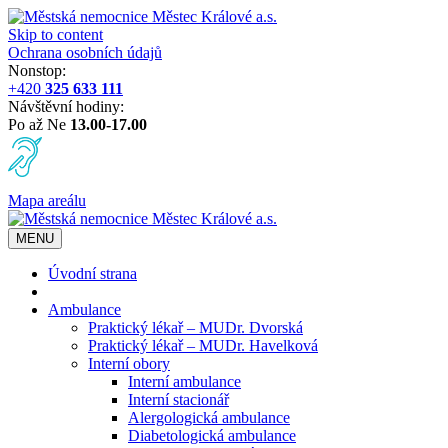
Skip to content
Ochrana osobních údajů
Nonstop:
+420
325 633 111
Návštěvní hodiny:
Po až Ne
13.00-17.00
Mapa areálu
MENU
Úvodní strana
Ambulance
Praktický lékař – MUDr. Dvorská
Praktický lékař – MUDr. Havelková
Interní obory
Interní ambulance
Interní stacionář
Alergologická ambulance
Diabetologická ambulance