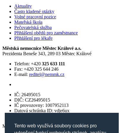
Aktuality
Často kladené otázky
Volné pracovní pozice
Mateřská škola
Pečovatelská služba
Přihlášení obědů pro zaměstnance
Přihlášení pro lékaře
Městská nemocnice Městec Králové a.s.
Prezidenta Beneše 343, 289 03 Městec Králové
Telefon: +420
325 633 111
Fax: +420 325 644 246
E-mail:
reditel@nemmk.cz
IČ: 26495015
DIČ: CZ26495015
IČ provozovny: 1007952113
Datová schránka ID: vdje6ux
Bankovní spojení: 158624745/0600
Tento web využívá soubory cookies pro
Menu footer
vylepšení funkcí webových stránek, analýzu