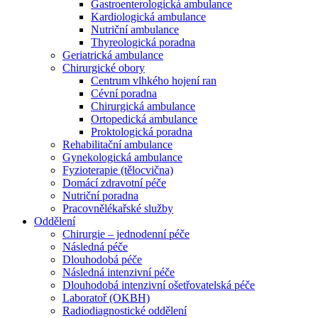
Gastroenterologická ambulance
Kardiologická ambulance
Nutriční ambulance
Thyreologická poradna
Geriatrická ambulance
Chirurgické obory
Centrum vlhkého hojení ran
Cévní poradna
Chirurgická ambulance
Ortopedická ambulance
Proktologická poradna
Rehabilitační ambulance
Gynekologická ambulance
Fyzioterapie (tělocvična)
Domácí zdravotní péče
Nutriční poradna
Pracovnělékařské služby
Oddělení
Chirurgie – jednodenní péče
Následná péče
Dlouhodobá péče
Následná intenzivní péče
Dlouhodobá intenzivní ošetřovatelská péče
Laboratoř (OKBH)
Radiodiagnostické oddělení