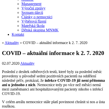
Management
Výroční zprávy
Seznam dárců
Články o nemocnici
Výběrová řízení
Mateřská škola
Dětská skupina MNMK
Kontakt
»
Aktuality
»
COVID – aktuální informace k 2. 7. 2020
COVID – aktuální informace k 2. 7. 2020
02.07.2020
Aktuality
Poslední z desítek odběrových testů, které byly za poslední měsíc
provedeny u původně sedmi pozitivních pacientů na oddělení
následné péče, prokázal, že
infekce COVID-19 již není přítomna
ani u jednoho z nich
. Nemocnice tedy po více než měsíci nemá
mezi zaměstnanci ani hospitalizovanými pacienty nikoho s infekcí
COVID-19.
V celém areálu nemocnice stále platí povinnost chránit si nos a ústa
rouškou.