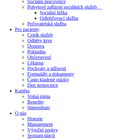
Sociální pracovnice
Pobytové zařízení sociálních služeb
Sociální lůžka
Odlehčovací služba
Pečovatelská služba
Pro pacienty
Ceník služeb
Odběry krve
Doprava
Pokladna
Občerstvení
Lékárna
Pochvaly a stížnosti
Formuláře a dokumenty
Často kladené otázky
Den nemocnice
Kariéra
Volná místa
Benefity
Stipendium
O nás
Historie
Management
Výroční zprávy
Seznam dárců