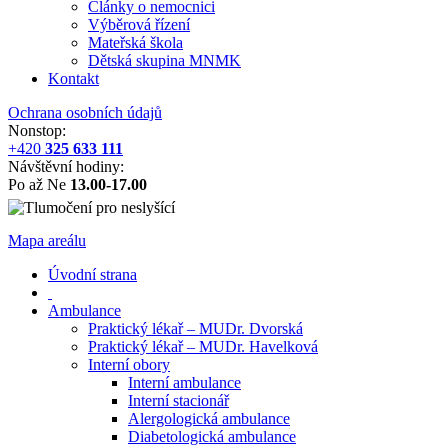
Články o nemocnici
Výběrová řízení
Mateřská škola
Dětská skupina MNMK
Kontakt
Ochrana osobních údajů
Nonstop:
+420
325 633 111
Návštěvní hodiny:
Po až Ne
13.00-17.00
Mapa areálu
Úvodní strana
Ambulance
Praktický lékař – MUDr. Dvorská
Praktický lékař – MUDr. Havelková
Interní obory
Interní ambulance
Interní stacionář
Alergologická ambulance
Diabetologická ambulance