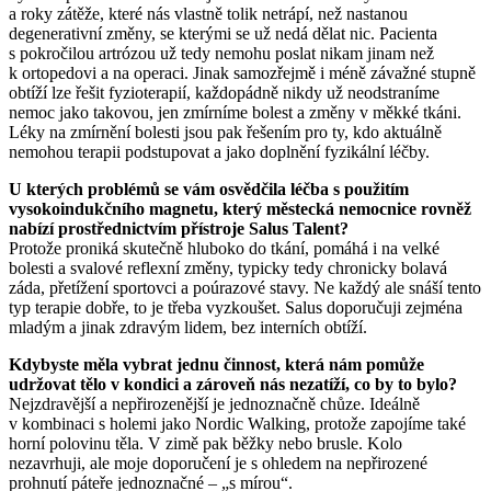
a roky zátěže, které nás vlastně tolik netrápí, než nastanou
degenerativní změny, se kterými se už nedá dělat nic. Pacienta
s pokročilou artrózou už tedy nemohu poslat nikam jinam než
k ortopedovi a na operaci. Jinak samozřejmě i méně závažné stupně
obtíží lze řešit fyzioterapií, každopádně nikdy už neodstraníme
nemoc jako takovou, jen zmírníme bolest a změny v měkké tkáni.
Léky na zmírnění bolesti jsou pak řešením pro ty, kdo aktuálně
nemohou terapii podstupovat a jako doplnění fyzikální léčby.
U kterých problémů se vám osvědčila léčba s použitím
vysokoindukčního magnetu, který městecká nemocnice rovněž
nabízí prostřednictvím přístroje Salus Talent?
Protože proniká skutečně hluboko do tkání, pomáhá i na velké
bolesti a svalové reflexní změny, typicky tedy chronicky bolavá
záda, přetížení sportovci a poúrazové stavy. Ne každý ale snáší tento
typ terapie dobře, to je třeba vyzkoušet. Salus doporučuji zejména
mladým a jinak zdravým lidem, bez interních obtíží.
Kdybyste měla vybrat jednu činnost, která nám pomůže
udržovat tělo v kondici a zároveň nás nezatíží, co by to bylo?
Nejzdravější a nepřirozenější je jednoznačně chůze. Ideálně
v kombinaci s holemi jako Nordic Walking, protože zapojíme také
horní polovinu těla. V zimě pak běžky nebo brusle. Kolo
nezavrhuji, ale moje doporučení je s ohledem na nepřirozené
prohnutí páteře jednoznačné – „s mírou“.