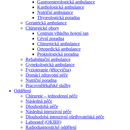
Gastroenterologická ambulance
Kardiologická ambulance
Nutriční ambulance
Thyreologická poradna
Geriatrická ambulance
Chirurgické obory
Centrum vlhkého hojení ran
Cévní poradna
Chirurgická ambulance
Ortopedická ambulance
Proktologická poradna
Rehabilitační ambulance
Gynekologická ambulance
Fyzioterapie (tělocvična)
Domácí zdravotní péče
Nutriční poradna
Pracovnělékařské služby
Oddělení
Chirurgie – jednodenní péče
Následná péče
Dlouhodobá péče
Následná intenzivní péče
Dlouhodobá intenzivní ošetřovatelská péče
Laboratoř (OKBH)
Radiodiagnostické oddělení