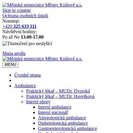
Skip to content
Ochrana osobních údajů
Nonstop:
+420
325 633 111
Návštěvní hodiny:
Po až Ne
13.00-17.00
Mapa areálu
MENU
Úvodní strana
Ambulance
Praktický lékař – MUDr. Dvorská
Praktický lékař – MUDr. Havelková
Interní obory
Interní ambulance
Interní stacionář
Alergologická ambulance
Diabetologická ambulance
Gastroenterologická ambulance