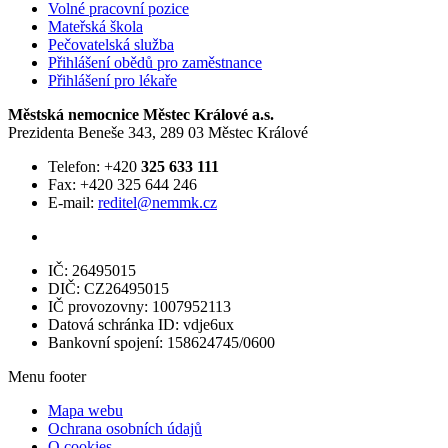
Volné pracovní pozice
Mateřská škola
Pečovatelská služba
Přihlášení obědů pro zaměstnance
Přihlášení pro lékaře
Městská nemocnice Městec Králové a.s.
Prezidenta Beneše 343, 289 03 Městec Králové
Telefon: +420
325 633 111
Fax: +420 325 644 246
E-mail:
reditel@nemmk.cz
IČ: 26495015
DIČ: CZ26495015
IČ provozovny: 1007952113
Datová schránka ID: vdje6ux
Bankovní spojení: 158624745/0600
Menu footer
Mapa webu
Ochrana osobních údajů
O cookies