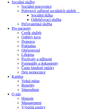
Sociální služby
Sociální pracovnice
Pobytové zařízení sociálních služeb
Sociální lůžka
Odlehčovací služba
Pečovatelská služba
Pro pacienty
Ceník služeb
Odběry krve
Doprava
Pokladna
Občerstvení
Lékárna
Pochvaly a stížnosti
Formuláře a dokumenty
Často kladené otázky
Den nemocnice
Kariéra
Volná místa
Benefity
Stipendium
O nás
Historie
Management
Výroční zprávy