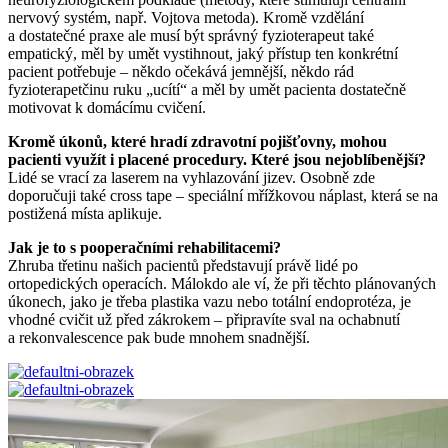
nervový systém, např. Vojtova metoda). Kromě vzdělání
a dostatečné praxe ale musí být správný fyzioterapeut také
empatický, měl by umět vystihnout, jaký přístup ten konkrétní
pacient potřebuje – někdo očekává jemnější, někdo rád
fyzioterapetčinu ruku „ucítí“ a měl by umět pacienta dostatečně
motivovat k domácímu cvičení.
Kromě úkonů, které hradí zdravotní pojišťovny, mohou
pacienti využít i placené procedury. Které jsou nejoblíbenější?
Lidé se vrací za laserem na vyhlazování jizev. Osobně zde
doporučuji také cross tape – speciální mřížkovou náplast, která se na
postižená místa aplikuje.
Jak je to s pooperačními rehabilitacemi?
Zhruba třetinu našich pacientů představují právě lidé po
ortopedických operacích. Málokdo ale ví, že při těchto plánovaných
úkonech, jako je třeba plastika vazu nebo totální endoprotéza, je
vhodné cvičit už před zákrokem – připravíte sval na ochabnutí
a rekonvalescence pak bude mnohem snadnější.