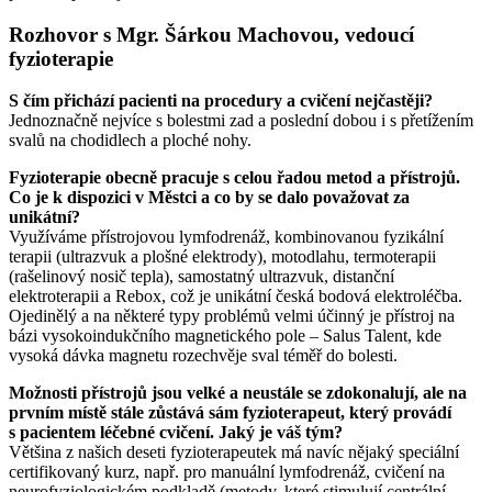
Rozhovor s Mgr. Šárkou Machovou, vedoucí
fyzioterapie
S čím přichází pacienti na procedury a cvičení nejčastěji?
Jednoznačně nejvíce s bolestmi zad a poslední dobou i s přetížením
svalů na chodidlech a ploché nohy.
Fyzioterapie obecně pracuje s celou řadou metod a přístrojů.
Co je k dispozici v Městci a co by se dalo považovat za
unikátní?
Využíváme přístrojovou lymfodrenáž, kombinovanou fyzikální
terapii (ultrazvuk a plošné elektrody), motodlahu, termoterapii
(rašelinový nosič tepla), samostatný ultrazvuk, distanční
elektroterapii a Rebox, což je unikátní česká bodová elektroléčba.
Ojedinělý a na některé typy problémů velmi účinný je přístroj na
bázi vysokoindukčního magnetického pole – Salus Talent, kde
vysoká dávka magnetu rozechvěje sval téměř do bolesti.
Možnosti přístrojů jsou velké a neustále se zdokonalují, ale na
prvním místě stále zůstává sám fyzioterapeut, který provádí
s pacientem léčebné cvičení. Jaký je váš tým?
Většina z našich deseti fyzioterapeutek má navíc nějaký speciální
certifikovaný kurz, např. pro manuální lymfodrenáž, cvičení na
neurofyziologickém podkladě (metody, které stimulují centrální