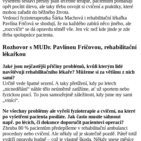
vyšetření sestaví přesný plán léčebné terapie, pacientům pomáhají
opět pocítit úlevu, ale taky třeba osvojit si cvičení a praktiky, které
mohou zařadit do běžného života.
Vedoucí fyzioterapeutka Šárka Machová i rehabilitační lékařka
Pavlína Fričová se shodují, že na každého zabírá něco jiného, ale
„rozcvičit“ se dá opravdu téměř vše. Jen víc než kde jinde je zde
třeba spolupráce pacienta.
Rozhovor s MUDr. Pavlínou Fričovou, rehabilitační
lékařkou
Jaké jsou nejčastější příčiny problémů, kvůli kterým lidé
navštěvují rehabilitačního lékaře? Můžeme si za většinu z nich
sami?
Určitě vede špatné sezení. A taky přetížení, kdy po letech
„nicnedělání“ náhle tělo neúměrně zatížíme, ať už sportem nebo
fyzickou prací. To jsou samozřejmě záležitosti, kdy jsme my sami
„viníci“.
Ne všechny problémy ale vyřeší fyzioterapie a cvičení, na které
po vyšetření pacienta posíláte. Jak často musíte sáhnout
např. po lécích, či dokonce doporučit pacientovi operaci?
Zhruba 80 % pacientům předepíšeme v rehabilitační ambulanci
procedury nebo cvičení. Ale někdy už je skutečně pozdě. Páteř totiž
vydrží opravdu hodně – což je vlastně škoda. Někdy snese měsíce