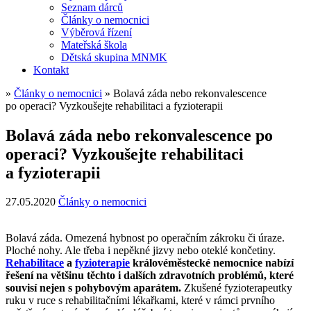
Seznam dárců
Články o nemocnici
Výběrová řízení
Mateřská škola
Dětská skupina MNMK
Kontakt
»
Články o nemocnici
»
Bolavá záda nebo rekonvalescence
po operaci? Vyzkoušejte rehabilitaci a fyzioterapii
Bolavá záda nebo rekonvalescence po
operaci? Vyzkoušejte rehabilitaci
a fyzioterapii
27.05.2020
Články o nemocnici
Bolavá záda. Omezená hybnost po operačním zákroku či úraze.
Ploché nohy. Ale třeba i nepěkné jizvy nebo oteklé končetiny.
Rehabilitace
a
fyzioterapie
královéměstecké nemocnice nabízí
řešení na většinu těchto i dalších zdravotních problémů, které
souvisí nejen s pohybovým aparátem.
Zkušené fyzioterapeutky
ruku v ruce s rehabilitačními lékařkami, které v rámci prvního