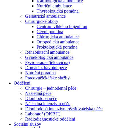
Kardiologická ambulance
Nutriční ambulance
Thyreologická poradna
Geriatrická ambulance
Chirurgické obory
Centrum vlhkého hojení ran
Cévní poradna
Chirurgická ambulance
Ortopedická ambulance
Proktologická poradna
Rehabilitační ambulance
Gynekologická ambulance
Fyzioterapie (tělocvična)
Domácí zdravotní péče
Nutriční poradna
Pracovnělékařské služby
Oddělení
Chirurgie – jednodenní péče
Následná péče
Dlouhodobá péče
Následná intenzivní péče
Dlouhodobá intenzivní ošetřovatelská péče
Laboratoř (OKBH)
Radiodiagnostické oddělení
Sociální služby